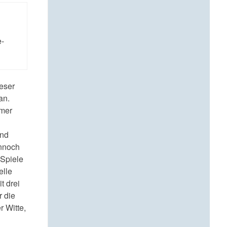
e-
ieser
an.
lmer
und
ennoch
 Spiele
elle
t drei
 die
 Witte,