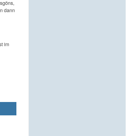
rsgöns,
en dann
st im