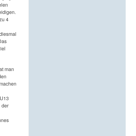
elen
idigen.
zu 4
 diesmal
Das
iel
rat man
den
, machen
 U13
 der
nnes