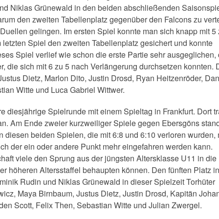
und Niklas Grünewald in den beiden abschließenden Saisonspi
arum den zweiten Tabellenplatz gegenüber den Falcons zu verte
 Duellen gelingen. Im ersten Spiel konnte man sich knapp mit 5 
letzten Spiel den zweiten Tabellenplatz gesichert und konnte
ses Spiel verlief wie schon die erste Partie sehr ausgeglichen,
r, die sich mit 6 zu 5 nach Verlängerung durchsetzen konnten. 
stus Dietz, Marlon Dito, Justin Drosd, Ryan Heitzenröder, Dan
tian Witte und Luca Gabriel Wittwer.
diesjährige Spielrunde mit einem Spieltag in Frankfurt. Dort t
an. Am Ende zweier kurzweiliger Spiele gegen Ebersgöns stan
 in diesen beiden Spielen, die mit 6:8 und 6:10 verloren wurden
ich der ein oder andere Punkt mehr eingefahren werden kann.
haft viele den Sprung aus der jüngsten Altersklasse U11 in die
er höheren Altersstaffel behaupten können. Den fünften Platz in
inik Rudin und Niklas Grünewald in dieser Spielzeit Torhüter
icz, Maya Birnbaum, Justus Dietz, Justin Drosd, Kapitän Joha
en Scott, Felix Then, Sebastian Witte und Julian Zwergel.