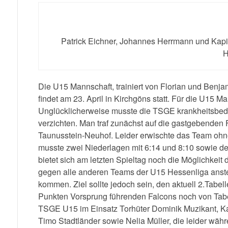
Patrick Eichner, Johannes Herrmann und Kapi
H
Die U15 Mannschaft, trainiert von Florian und Benjam
findet am 23. April in Kirchgöns statt. Für die U15 Ma
Unglücklicherweise musste die TSGE krankheitsbedi
verzichten. Man traf zunächst auf die gastgebenden
Taunusstein-Neuhof. Leider erwischte das Team ohn
musste zwei Niederlagen mit 6:14 und 8:10 sowie de
bietet sich am letzten Spieltag noch die Möglichkei
gegen alle anderen Teams der U15 Hessenliga anste
kommen. Ziel sollte jedoch sein, den aktuell 2.Tabel
Punkten Vorsprung führenden Falcons noch von Tabel
TSGE U15 im Einsatz Torhüter Dominik Muzikant, Kap
Timo Stadtländer sowie Nelia Müller, die leider währ