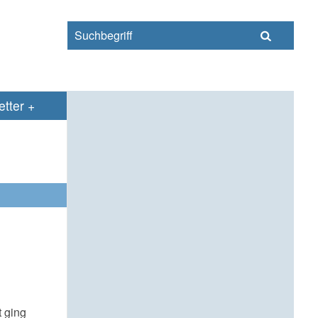
s
tter
 ging