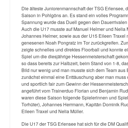
Die älteste Juniorenmannschaft der TSG Erlensee, die
Saison in Pohlgöns an. Es stand ein volles Program
Spannung wurde das Duell gegen den Dauerrivalen 
Auch die U17 musste auf Manuel Helmer und Nelia M
Johannes Helmer, sowie aus der U15 Eileen Traxel 
genesenen Noah Pongratz im Tor zurückgreifen. Zum 
zeigte schnelles und direktes Floorball und konnte ei
Spiel um die diesjährige Hessenmeisterschaft gekom
so dass bereits zur Halbzeit, beim Stand von 1-8, da
Bild nur wenig und man musste sich dem Team aus Eb
zunächst einmal eine Enttäuschung aber man muss d
und sportlich fair zum Gewinn der Hessenmeistersch
angeführt vom Trainerduo Florian und Benjamin Rudi
waren diese Saison folgende Spielerinnen und Spiel
Torhüter), Johannes Herrmann, Kapitän Dominik Rudi
Eileen Traxel und Nelia Müller.
Die U17 der TSG Erlensee hat sich für die DM Qualif