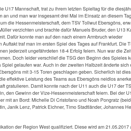
 U17 Mannschaft, trat zu ihrem letzten Spieltag für die diesjäh
m an und man war insgesamt drei Mal im Einsatz an diesem Tag
um die Hessenmeisterschaft, dem TSV Tollwut Ebersgöns, erwa
üller verzichten und brachte dafür Manuels Bruder, den U13 K
mit. Dafür konnte man auf den nach einem Armbruch wieder
Auftakt traf man im ersten Spiel des Tages auf Frankfurt. Die
nen jederzeit ungefährdeten 18-4 Erfolg feiern. Nun war die Zeit
men. Doch leider verschlief die TSG den Beginn des Spieles k
s Spiel gelaufen war. Auch in der zweiten Halbzeit änderte sich
ersgöns mit 3-15 Toren geschlagen geben. Sicherlich ist dies
ie effektive Leistung des Teams aus Ebersgöns neidlos anerk
aft gratulieren. Damit konnte nach der U11 auch die U17 der T
n, den Gewinn der Vize-Hessenmeisterschaft feiern. Bei der U
er mit an Bord: Michelle Di Cristofano und Noah Pongratz (bei
n, Janik Lenz, Patrick Eichner, Timo Stadtländer, Johannes He
ikation der Region West qualifiziert. Diese wird am 21.05.2017