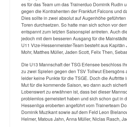
es für das Team um das Trainerduo Dominik Rudin 
gegen die Kontrahenten der Frankfurt Falcons und d
Dies sollte in zwei absolut auf Augenhöhe geführten
Toren durchsetzen. So hatte man sich schon vor dem 
entspannt zum letzten Saisonspiel antreten. Auch die
jedoch mit dem besseren Ausgang für die Mainstädte
U11 Vize-Hessenmeister-Team besteht aus Kapitän Ju
Mohr, Matthes Müller, Jaden Scott, Felix Then, Sebas
Die U13 Mannschaft der TSG Erlensee beschloss ihre 
zu zwei Spielen gegen den TSV Tollwut Ebersgöns 
leider keine Punkte für die TSGE. Doch die Auftritte
Mut für die kommende Saison, wo dann auch sicherl
Lobenswert zu erwähnen ist, dass bei dieser Mannsc
problemlos gemeistert haben und sich schon gut in d
Hessenliga eroberten angeführt vom Trainerteam Dom
Dominik Muzikant sowie auf dem Feld Leon Bielanow
Helmer, Matous Jahn, Anna Müller, Niclas Rasch, Jad