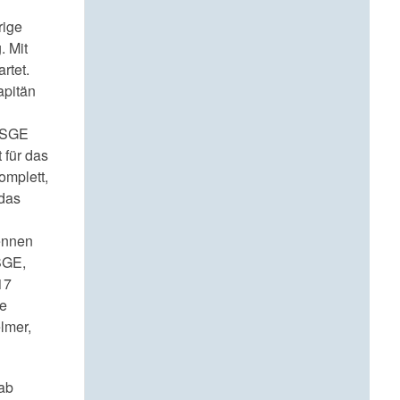
rige
. Mit
rtet.
apitän
 TSGE
 für das
omplett,
 das
ennen
SGE,
17
de
lmer,
 ab