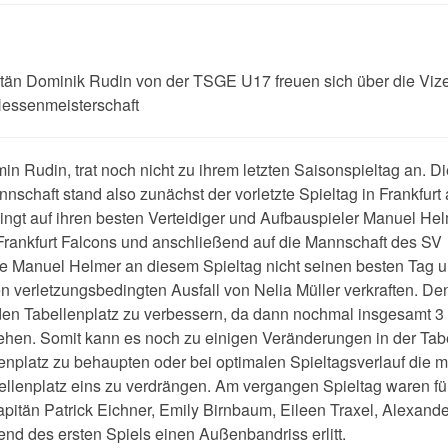
tän Dominik Rudin von der TSGE U17 freuen sich über die Viz
essenmeisterschaft
in Rudin, trat noch nicht zu ihrem letzten Saisonspieltag an. D
nnschaft stand also zunächst der vorletzte Spieltag in Frankfurt 
ngt auf ihren besten Verteidiger und Aufbauspieler Manuel He
 Frankfurt Falcons und anschließend auf die Mannschaft des SV
e Manuel Helmer an diesem Spieltag nicht seinen besten Tag 
n verletzungsbedingten Ausfall von Nelia Müller verkraften. D
t den Tabellenplatz zu verbessern, da dann nochmal insgesamt 3
hen. Somit kann es noch zu einigen Veränderungen in der Tab
lenplatz zu behaupten oder bei optimalen Spieltagsverlauf die mi
lenplatz eins zu verdrängen. Am vergangen Spieltag waren für
itän Patrick Eichner, Emily Birnbaum, Eileen Traxel, Alexander
end des ersten Spiels einen Außenbandriss erlitt.