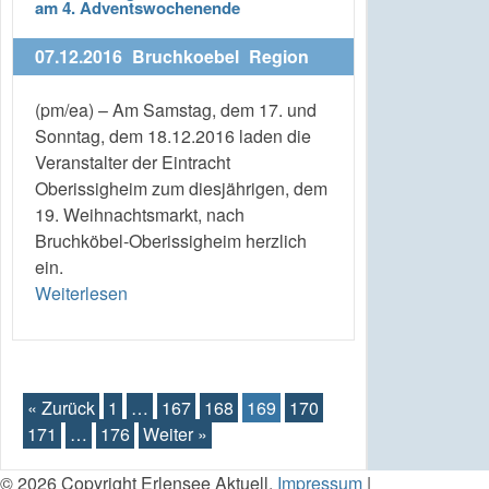
am 4. Adventswochenende
07.12.2016
Bruchkoebel
Region
(pm/ea) – Am Samstag, dem 17. und
Sonntag, dem 18.12.2016 laden die
Veranstalter der Eintracht
Oberissigheim zum diesjährigen, dem
19. Weihnachtsmarkt, nach
Bruchköbel-Oberissigheim herzlich
ein.
Weiterlesen
« Zurück
1
…
167
168
169
170
171
…
176
Weiter »
© 2026 Copyright Erlensee Aktuell.
Impressum
|