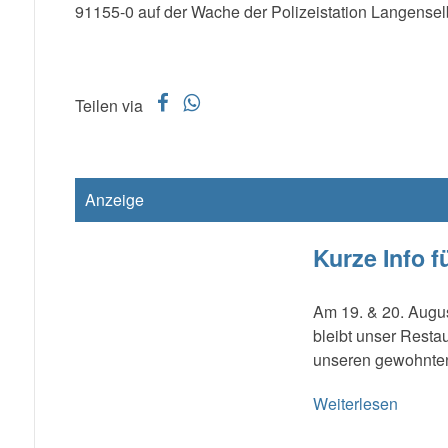
91155-0 auf der Wache der Polizeistation Langensel
f
w
Teilen via
Anzeige
Kurze Info f
Am 19. & 20. Augus
bleibt unser Resta
unseren gewohnten
Weiterlesen