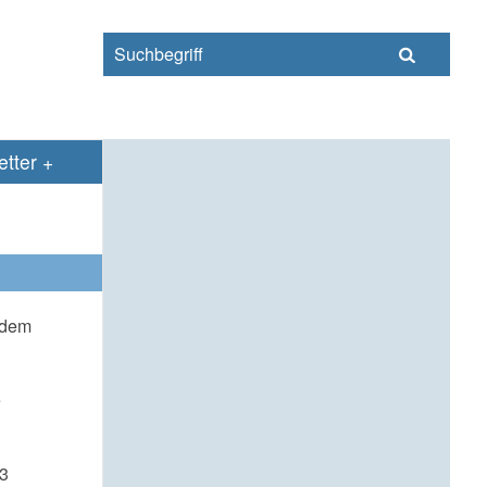
s
tter
udem
e
83