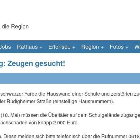
 die Region
Jobs
Rathaus
Erlensee
Region
Fotos
We
g: Zeugen gesucht!
 schwarzer Farbe die Hauswand einer Schule und zerstörten z
 der Rüdigheimer Straße (einstellige Hausnummern).
g, (18. Mai) müssen die Übeltäter auf dem Schulgelände zugang
 Sachschaden von knapp 2.000 Euro.
. Diese melden sich bitte telefonisch über die Rufnummer 061