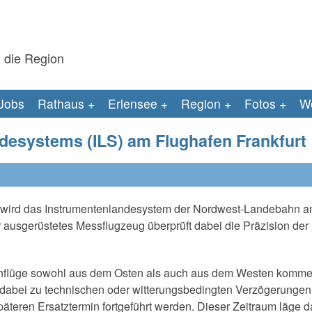
 die Region
Jobs
Rathaus
Erlensee
Region
Fotos
We
esystems (ILS) am Flughafen Frankfurt
26 wird das Instrumentenlandesystem der Nordwest-Landebahn 
r ausgerüstetes Messflugzeug überprüft dabei die Präzision der
 Anflüge sowohl aus dem Osten als auch aus dem Westen komme
 dabei zu technischen oder witterungsbedingten Verzögerungen
eren Ersatztermin fortgeführt werden. Dieser Zeitraum läge d