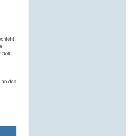
schieht
e
ziell
g an den