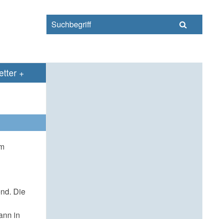
s
tter
am
nd. Die
ann in