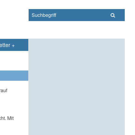
s
tter
rauf
t. Mit