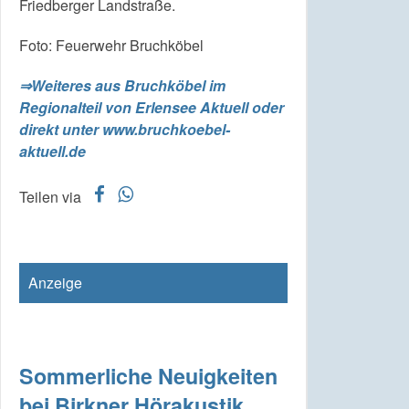
Friedberger Landstraße.
Foto: Feuerwehr Bruchköbel
⇒Weiteres aus Bruchköbel im
Regionalteil von Erlensee Aktuell oder
direkt unter www.bruchkoebel-
aktuell.de
f
w
Teilen via
Anzeige
Sommerliche Neuigkeiten
bei Birkner Hörakustik