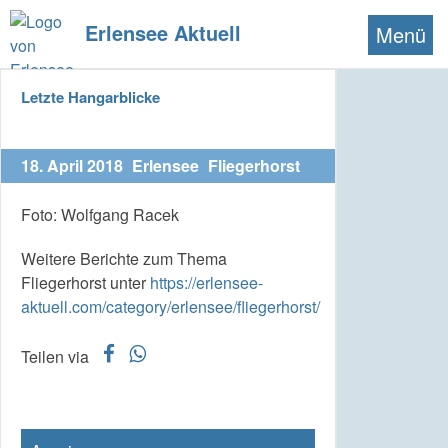
Erlensee Aktuell
Menü
Letzte Hangarblicke
18. April 2018
Erlensee
Fliegerhorst
Foto: Wolfgang Racek
Weitere Berichte zum Thema
Fliegerhorst unter
https://erlensee-
aktuell.com/category/erlensee/fliegerhorst/
f
w
Teilen via