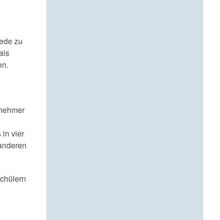
iede zu
als
en.
lnehmer
in vier
 anderen
schülern