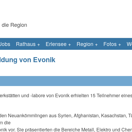
 die Region
Jobs
Rathaus
Erlensee
Region
Fotos
We
ildung von Evonik
rkstätten und -labore von Evonik erhielten 15 Teilnehmer eine
den Neuankömmlingen aus Syrien, Afghanistan, Kasachstan, Tü
n die
ik vor. Sie präsentierten die Bereiche Metall, Elektro und Che