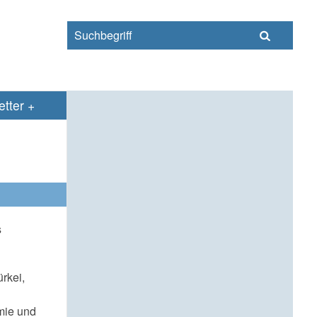
s
tter
s
rkei,
mie und