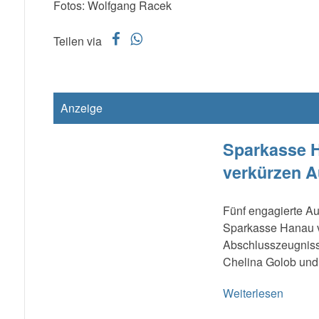
Fotos: Wolfgang Racek
f
w
Teilen via
Anzeige
Sparkasse H
verkürzen A
Fünf engagierte A
Sparkasse Hanau v
Abschlusszeugniss
Chelina Golob und 
Weiterlesen