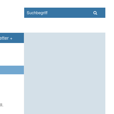
s
tter
l.