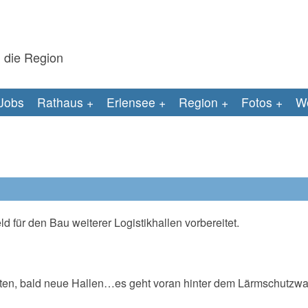
 die Region
Jobs
Rathaus
Erlensee
Region
Fotos
We
d für den Bau weiterer Logistikhallen vorbereitet.
en, bald neue Hallen…es geht voran hinter dem Lärmschutzwal