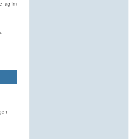
e lag im
.
agen