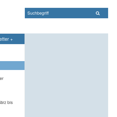
s
tter
er
ärz bis